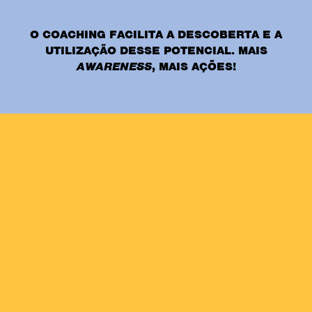
O COACHING FACILITA A DESCOBERTA E A
UTILIZAÇÃO DESSE POTENCIAL. MAIS
AWARENESS
, MAIS AÇÕES!
11 DE ABRIL, 2020
OS AFETOS, AS LÁGRIMAS E
O VALOR DAS MEMÓRIAS
NESTE MUNDO NOVO. UM
ESPAÇO PARA NOS