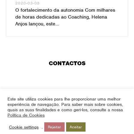
2020-03-08
O fortalecimento da autonomia Com milhares
de horas dedicadas ao Coaching, Helena
Anjos lançou, este...
CONTACTOS
helena.anjos.coach@helenaanjos.com
Este site utiliza cookies para lhe proporcionar uma melhor
experiência de navegação. Para saber mais sobre cookies,
quais as suas finalidades e como geri-los, consulte a nossa
Política de Cookies
Cookie settings
.
Rejeitar
Aceitar
(+351) 968 730 387
Linkedin