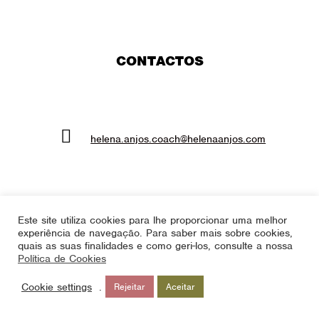
CONTACTOS
helena.anjos.coach@helenaanjos.com
(+351) 968 730 387
Linkedin
Este site utiliza cookies para lhe proporcionar uma melhor
experiência de navegação. Para saber mais sobre cookies,
quais as suas finalidades e como geri-los, consulte a nossa
Política de Cookies
Cookie settings
.
Rejeitar
Aceitar